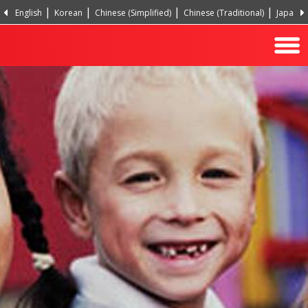
English
Korean
Chinese (Simplified)
Chinese (Traditional)
Japanes
Hindi
Turkish