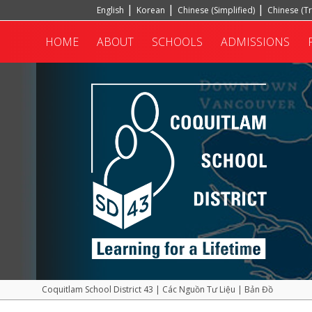
English
Korean
Chinese (Simplified)
Chinese (Tr
Hindi
Turkish
HOME
ABOUT
SCHOOLS
ADMISSIONS
Coquitlam School District 43
|
Các Nguồn Tư Liệu
|
Bản Đồ