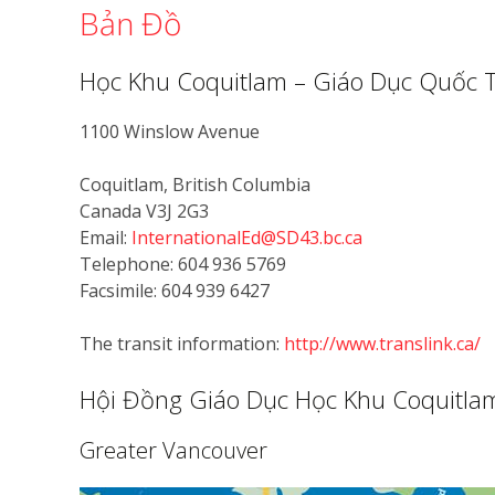
Bản Đồ
Học Khu Coquitlam – Giáo Dục Quốc 
1100 Winslow Avenue
Coquitlam, British Columbia
Canada V3J 2G3
Email:
InternationalEd@SD43.bc.ca
Telephone: 604 936 5769
Facsimile: 604 939 6427
The transit information:
http://www.translink.ca/
Hội Đồng Giáo Dục Học Khu Coquitla
Greater Vancouver