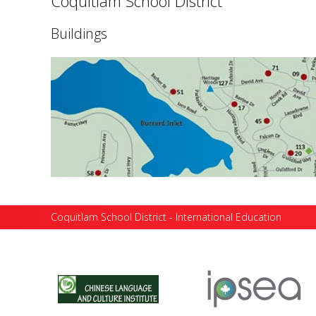
Coquitlam School District
Buildings
Coquitlam School District - International Education