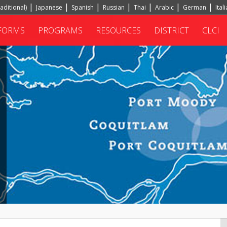
aditional)
Japanese
Spanish
Russian
Thai
Arabic
German
Ital
FORMS
PROGRAMS
RESOURCES
DISTRICT
CLCI