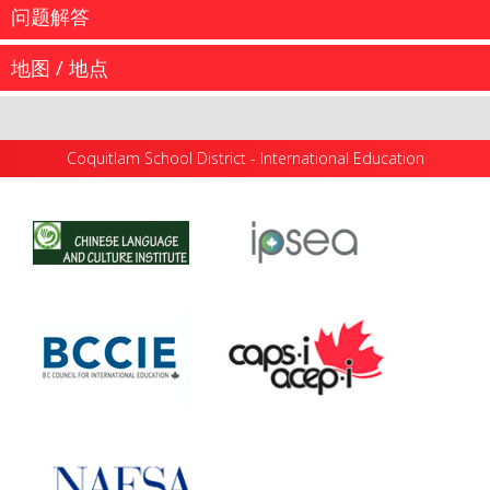
问题解答
...
地图 / 地点
我们的学生来自全球各地，他们就读于高贵林学区的幼儿
园直到12...
...
Coquitlam School District - International Education
more information
Academic High School Program: 2023–2024
CALENDAR Important Instructions Upon Arrival in
more information
...
Coquitlam Secondary Orientation Dates and ELL
Testing - New Students (September...
more information
高贵林学区 - 国际教育 1080 Winslow Avenue
Coquitlam, British Columbia Canada V3J 0M6 Email:
more information
InternationalEd@SD43.bc.ca Telephone: 604 936 5769
Facsimile: 604 939 6427 The transit...
more information
more information