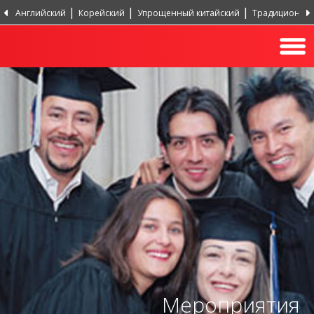
Английский
Корейский
Упрощенный китайский
Традиционный
Португальский, Португалия
Хинди
Турецкий
Мероприятия