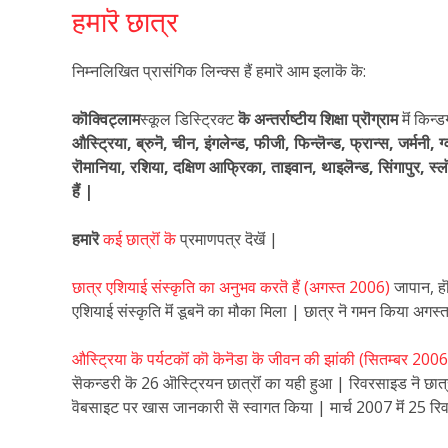
हमारॆ छात्र
निम्नलिखित प्रासंगिक लिन्क्स हैं हमारॆ आम इलाकॆ कॆ:
कॊक्विट्लाम
स्कूल डिस्ट्रिक्ट
कॆ अन्तर्राष्टीय शिक्षा प्रॊग्राम
मॆं किन्
औस्ट्रिया, ब्रुनॆ, चीन, इंगलेन्ड, फीजी, फिन्लॆन्ड, फ्रान्स, जर्मनी, 
रॊमानिया, रशिया, दक्षिण आफ्रिका, ताइवान, थाइलॆन्ड, सिंगापुर, स्ल
हैं |
हमारॆ
कई छात्रॊं कॆ
प्रमाणपत्र दॆखॆं |
छात्र एशियाई संस्कृति का अनुभव करतॆ हैं (अगस्त 2006)
जापान, हॊ
एशियाई संस्कृति मॆं डूबनॆ का मौका मिला | छात्र नॆ गमन किया अ
औस्ट्रिया कॆ पर्यटकॊं कॊ कॆनॆडा कॆ जीवन की झांकी (सितम्बर 200
सॆकन्डरी कॆ 26 ऒस्ट्रियन छात्रॊं का यही हुआ | रिवरसाइड नॆ छा
वॆबसाइट पर खास जानकारी सॆ स्वागत किया | मार्च 2007 मॆं 25 रिवरस