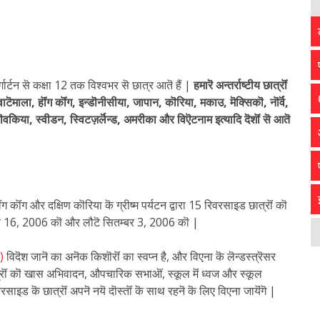
डर्गार्टन सॆ कक्षा 12 तक विश्वभर सॆ छात्र आतॆ हैं |
हमारॆ अन्तर्राष्टीय छात्रॊं
ग्वाटॆमाला, हॊंग कॊंग, इन्डॊनीसीया, जापान, कॊरिया, मकाउ, मॆक्सिकॊ, नॊर्वॆ,
ॊवकिया, स्वीडन, स्विटज़र्लॆन्ड, अमरीका और विऎटनाम इत्यादि दॆशॊं सॆ आतॆ
ंग कॊंग और दक्षिण कॊरिया कॆ ग्रीष्म पर्यटन द्वारा 15 रिवरसाइड छात्रॊं कॊ
गस्त 16, 2006 कॊ और लौटॆ सितम्बर 3, 2006 कॊ |
6)
विदॆश जानॆ का अनॆक किशॊरॊं का स्वप्न है, और विएना कॆ लॆन्डस्त्रॆसर
त्रॊं कॊ खास अभिवादन, औपचारिक सभाऒं, स्कूल मॆं ध्वज और स्कूल
ाइड कॆ छात्रॊं अपनॆ नयॆ दॊस्तॊं कॆ साथ रहनॆ कॆ लिए विएना जायॆंगॆ |