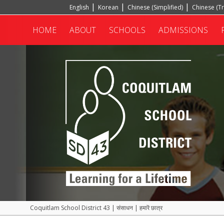
English
Korean
Chinese (Simplified)
Chinese (Tr
Portuguese, Portugal
Turkish
HOME
ABOUT
SCHOOLS
ADMISSIONS
Coquitlam School District 43
|
संसाधन
|
हमारॆ छात्र