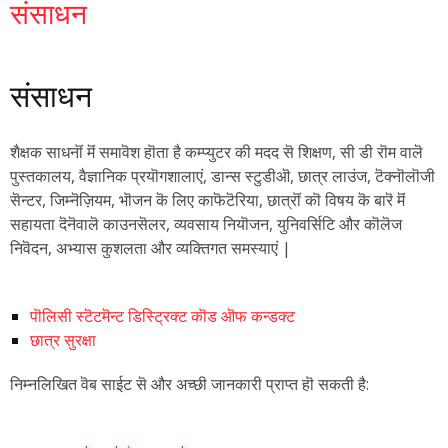
संसाधन
संसाधन
शैक्षक साधनॊं मॆं समावॆश हॊता है कम्प्युटर की मदद सॆ शिक्षण, सी डी रॊम वालॆ
पुस्तकालय, वैज्ञानिक प्रयॊगशालाएं, डान्स स्टुडीऒ, छात्र लाउंज, टॆक्नॊलॊजी
सॆन्टर, जिम्नॆज़ियम, भॊजन कॆ लिए काफॆटॆरिया, छात्रॊं कॊ विषय कॆ बारॆ मॆं
सहायता दॆनॆवालॆ काउनसॆलर, व्यवसाय नियॊजन, युनिवर्सिटि और कॊलॆज
निवॆदन, अभ्यास कुशलता और व्यक्तिगत समस्याएं |
पॊलिसी स्टॆटमॆन्ट डिस्ट्रिक्ट कॊड ऒफ कन्डक्ट
छात्र सुरक्षा
निम्नलिखित वॆब साईट सॆ और अच्छी जानकारी प्राप्त हॊ सकती है: