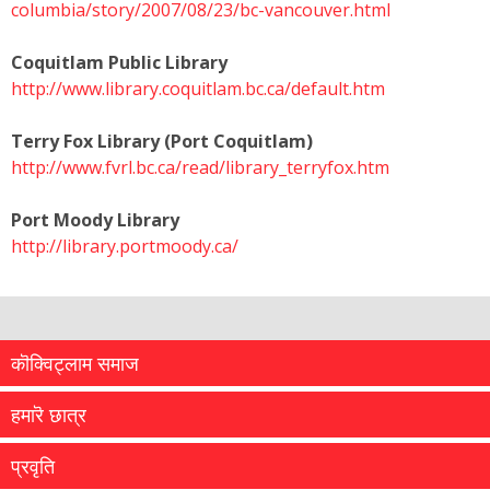
columbia/story/2007/08/23/bc-vancouver.html
Coquitlam Public Library
http://www.library.coquitlam.bc.ca/default.htm
Terry Fox Library (Port Coquitlam)
http://www.fvrl.bc.ca/read/library_terryfox.htm
Port Moody Library
http://library.portmoody.ca/
कॊक्विट्लाम समाज
हमारॆ छात्र
प्रवृति