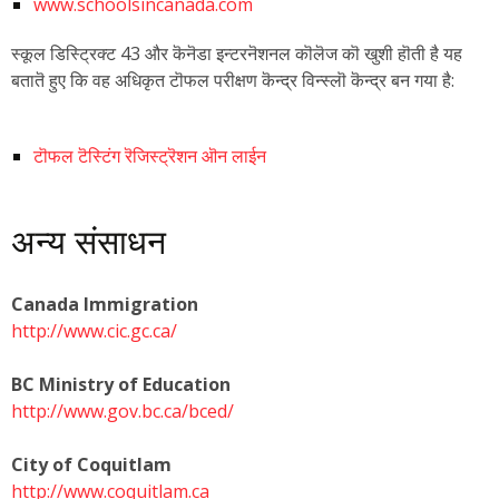
www.schoolsincanada.com
स्कूल डिस्ट्रिक्ट 43 और कॆनॆडा इन्टरनॆशनल कॊलॆज कॊ खुशी हॊती है यह
बतातॆ हुए कि वह अधिकृत टॊफल परीक्षण कॆन्द्र विन्स्लॊ कॆन्द्र बन गया है:
टॊफल टॆस्टिंग रॆजिस्ट्रॆशन ऒन लाईन
अन्य संसाधन
Canada Immigration
http://www.cic.gc.ca/
BC Ministry of Education
http://www.gov.bc.ca/bced/
City of Coquitlam
http://www.coquitlam.ca