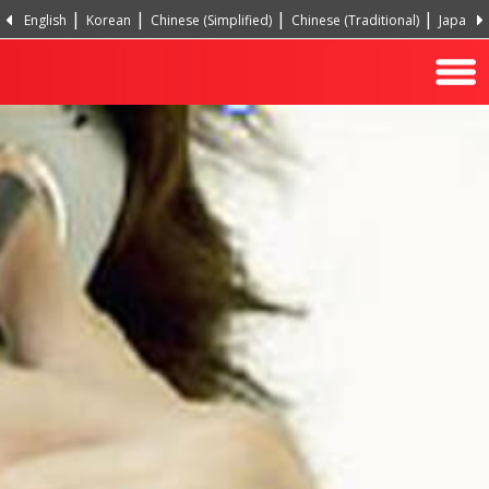
English
Korean
Chinese (Simplified)
Chinese (Traditional)
Japanes
Portuguese, Portugal
Turkish