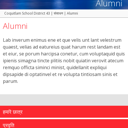
Alumni
Coquitlam School District 43
|
संसाधन
|
Alumni
Alumni
Lab inverum enimus ene et que velis unt lant velestrum
quaest, velias ad eatureius quat harum rest landam est
et eiur, se porum harcipsa conetur, cum voluptaquid quis
ipienis simagna tincte plitiis nobit quiatin verovit atecum
remquo officta siminci minist, quidellanit expliqui
dipsapide di optatinvel et re volupta tintiosam sinis et
parum.
हमारॆ छात्र
प्रवृति