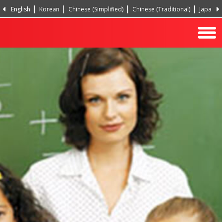
English
Korean
Chinese (Simplified)
Chinese (Traditional)
Japanes
Hindi
Turkish