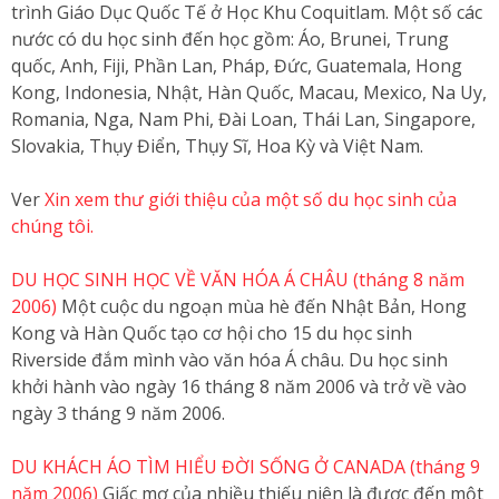
trình Giáo Dục Quốc Tế ở Học Khu Coquitlam. Một số các
nước có du học sinh đến học gồm: Áo, Brunei, Trung
quốc, Anh, Fiji, Phần Lan, Pháp, Đức, Guatemala, Hong
Kong, Indonesia, Nhật, Hàn Quốc, Macau, Mexico, Na Uy,
Romania, Nga, Nam Phi, Đài Loan, Thái Lan, Singapore,
Slovakia, Thụy Điển, Thụy Sĩ, Hoa Kỳ và Việt Nam.
Ver
Xin xem thư giới thiệu của một số du học sinh của
chúng tôi.
DU HỌC SINH HỌC VỀ VĂN HÓA Á CHÂU (tháng 8 năm
2006)
Một cuộc du ngoạn mùa hè đến Nhật Bản, Hong
Kong và Hàn Quốc tạo cơ hội cho 15 du học sinh
Riverside đắm mình vào văn hóa Á châu. Du học sinh
khởi hành vào ngày 16 tháng 8 năm 2006 và trở về vào
ngày 3 tháng 9 năm 2006.
DU KHÁCH ÁO TÌM HIỂU ĐỜI SỐNG Ở CANADA (tháng 9
năm 2006)
Giấc mơ của nhiều thiếu niên là được đến một