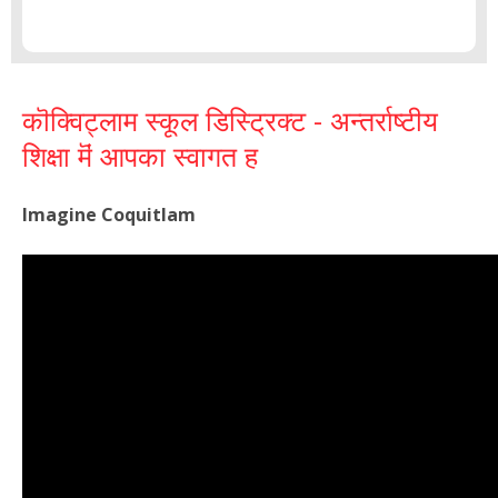
कॊक्विट्लाम स्कूल डिस्ट्रिक्ट ‍‍- अन्तर्राष्टीय
शिक्षा मॆं आपका स्वागत ह
Imagine Coquitlam