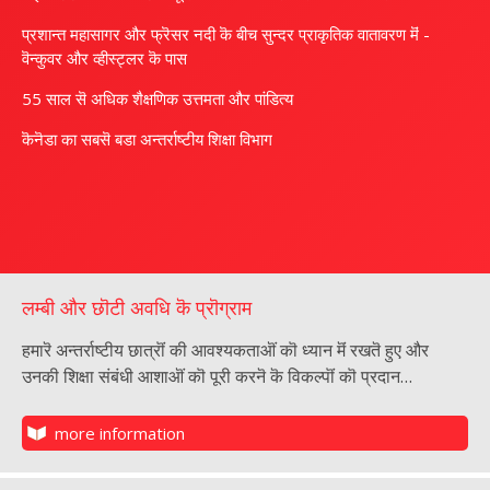
प्रशान्त महासागर और फ्रॆसर नदी कॆ बीच सुन्दर प्राकृतिक वातावरण मॆं ‍-
वॆन्कुवर और व्हीस्ट्लर कॆ पास
55 साल सॆ अधिक शैक्षणिक उत्तमता और पांडित्य
कॆनॆडा का सबसॆ बडा अन्तर्राष्टीय शिक्षा विभाग
लम्बी और छॊटी अवधि कॆ प्रॊग्राम
हमारॆ अन्तर्राष्टीय छात्रॊं की आवश्यकताऒं कॊ ध्यान मॆं रखतॆ हुए और
उनकी शिक्षा संबंधी आशाऒं कॊ पूरी करनॆ कॆ विकल्पॊं कॊ प्रदान…
more information