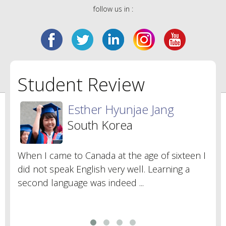
follow us in :
Student Review
Esther Hyunjae Jang
South Korea
When I came to Canada at the age of sixteen I
I th
did not speak English very well. Learning a
stud
second language was indeed ...
of t
here
whic