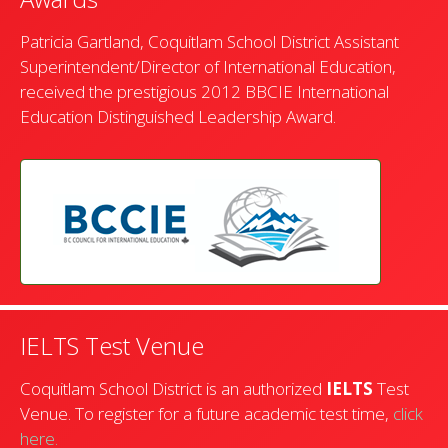
Patricia Gartland, Coquitlam School District Assistant
Superintendent/Director of International Education,
received the prestigious 2012 BBCIE International
Education Distinguished Leadership Award.
IELTS Test Venue
Coquitlam School District is an authorized
IELTS
Test
Venue. To register for a future academic test time,
click
here.