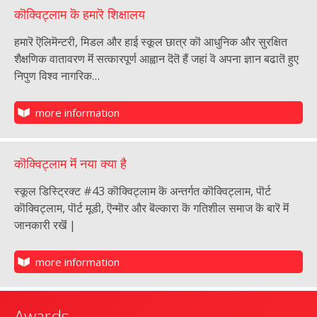
कॊक्विट्लाम कॆ हमारॆ शिक्षालय‌
हमारॆ ऎलिमॆन्टरी, मिडल और हाई स्कूल छात्र कॊ आधुनिक और सुरक्षित
शैक्षणिक वातावरण मॆं सत्कारपूर्ण आह्वान दॆतॆ हैं जहां वॆ अपना ज्ञान बढातॆ हुए
निपुण विश्व नागरिक…
more information
कॊक्विट्लाम मॆं न‌या क्या है
स्कूल डिस्ट्रिक्ट #43 कॊक्विट्लाम कॆ अन्तर्गत कॊक्विट्लाम, पॊर्ट
कॊक्विट्लाम, पॊर्ट मूडी, ऎन्मॊर और बॆल्कारा कॆ गतिशील समाज कॆ बारॆ मॆं
जानकारी रखॆं |
more information
Awards