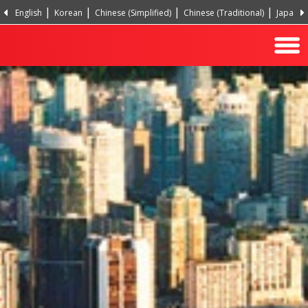
English
Korean
Chinese (Simplified)
Chinese (Traditional)
Japanes
Portuguese, Portugal
Turkish