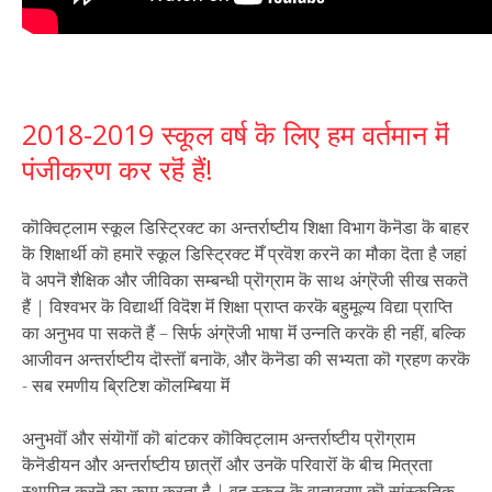
2018-2019 स्कूल वर्ष कॆ लिए हम वर्तमान मॆं
पंजीकरण कर रहॆं हैं!
कॊक्विट्लाम स्कूल डिस्ट्रिक्ट ‍‍का अन्तर्राष्टीय शिक्षा विभाग कॆनॆडा कॆ बाहर
कॆ शिक्षार्थी कॊ हमारॆ स्कूल डिस्ट्रिक्ट मॆँ प्रवॆश करनॆ का मौका दॆता है जहां
वॆ अपनॆ शैक्षिक और जीविका सम्बन्धी प्रॊग्राम कॆ साथ अंग्रॆजी सीख सकतॆ
हैं | विश्वभर कॆ विद्या‍‍र्थी विदॆश मॆं शिक्षा प्राप्त करकॆ ब‌हुमूल्य‌ विद्या प्राप्ति
का अनुभ‌व पा स‌कतॆ हैं – सिर्फ अंग्रॆजी भाषा मॆं उन्नति करकॆ ही नहीं, बल्कि
आजीवन अन्तर्राष्टीय दॊस्तॊं बनाकॆ, और कॆनॆडा की सभ्यता कॊ ग्रहण करकॆ
‍- सब‌ रमणीय ब्रिटिश कॊलम्बिया मॆं
अनुभवॊं और संयॊगॊं कॊ बांटकर कॊक्विट्लाम अन्तर्राष्टीय प्रॊग्राम
कॆनॆडीयन और अन्तर्राष्टीय छात्रॊं और उनकॆ परिवारॊं कॆ बीच मित्रता
स्थापित करनॆ का काम करता है | वह स्कूल कॆ वातावरण कॊ सांस्कृतिक