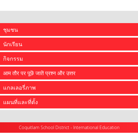
ชุมชน
นักเรียน
กิจกรรม
आम तौर पर पूछॆ जातॆ प्रश्न और उत्तर
แกลเลอรี่ภาพ
...
แผนที่และที่ตั้ง
นักเรียนของเรามาจากทั่วทุกมุมโลกเพื่อเข้าเรียนชั้นอนุบาล
ถึงเกรด 12...
...
Coquitlam School District - International Education
more information