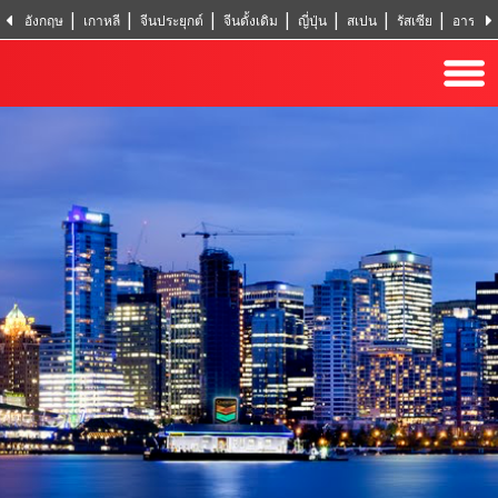
อังกฤษ
เกาหลี
จีนประยุกต์
จีนดั้งเดิม
ญี่ปุ่น
สเปน
รัสเซีย
อารบิก
ฮินดิ
ตุรกี