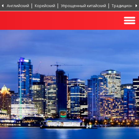
Английский
Корейский
Упрощенный китайский
Традиционный
Португальский, Португалия
Хинди
Турецкий