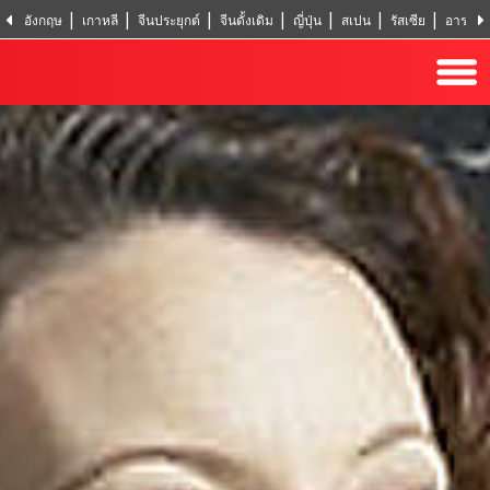
อังกฤษ
เกาหลี
จีนประยุกต์
จีนดั้งเดิม
ญี่ปุ่น
สเปน
รัสเซีย
อารบิก
ฮินดิ
ตุรกี