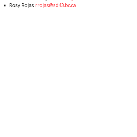
Rosy Rojas
rrojas@sd43.bc.ca
Yvonne Xie (Chinese Youth Worker)
yxie@sd43.bc.ca
Hong Yang (Chinese Youth Worker)
hyang@sd43.bc.ca
Angela Jeoung (Korean Youth Worker)
ajeoung@sd43.bc.ca
ทำไมต้องเรียนที่โคควิทแลม?
บุคลากร
ใบรับรอง
Coquitlam School District - International Education