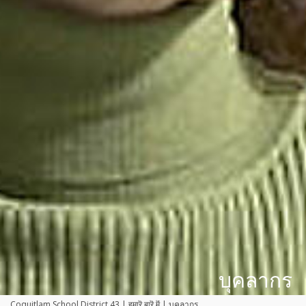
บุคลากร
Coquitlam School District 43
|
हमारॆ बारॆ मॆं
|
บุคลากร