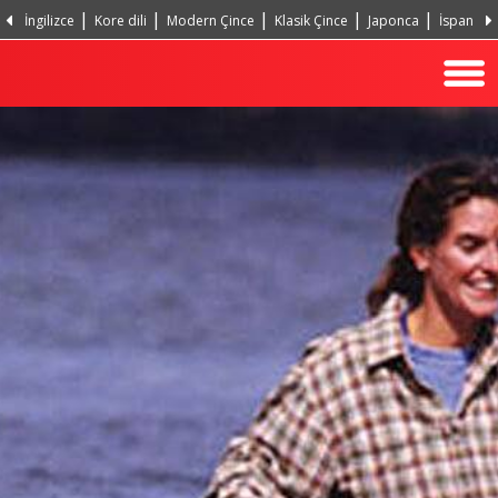
İngilizce
Kore dili
Modern Çince
Klasik Çince
Japonca
İspanyol
Portekizce, Portekiz
Hintçe