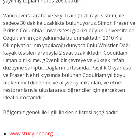
yayılmış toplam nüfus 206,000’dir.
Vancouver’a araba ve Sky Train (hızlı raylı sistem) ile
sadece 30 dakika uzaklıkta bulunuyoruz. Simon Fraser ve
British Columbia Üniversitesi gibi iki büyük üniversite de
Coquitlam’ın çok yakınında bulunmaktadır. 2010 Kış
Olimpiyatları’nın yapılacağı dünyaca ünlü Whistler Dağı
kayak tesisleri arabayla 2 saat uzaklıktadır. Coquitlam
ılıman bir iklime, güvenli bir çevreye ve yüksek refah
düzeyine sahiptir. Dağların ortasında, Pasifik Okyanusu
ve Fraser Nehri kıyısında bulunan Coquitlam yıl boyu
mükemmel dinlenme ve alışveriş imkânları, ve etnik
restoranlarıyla uluslararası öğrenciler için gerçekten
ideal bir ortamdır.
Bölgemiz geneli ile ilgili linklerin listesi aşağıdadır:
www.studyinbc.org