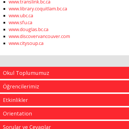
www.translink.bc.ca
www.library.coquitlam.bc.ca
www.ubc.ca
www.sfu.ca
www.douglas.bc.ca
www.discovervancouver.com
www.citysoup.ca
Okul Toplumumuz
Öğrencilerimiz
Etkinlikler
Orientation
Sorular ve Cevaplar