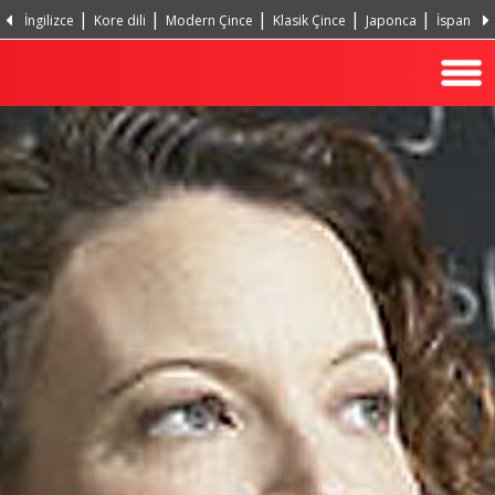
İngilizce
Kore dili
Modern Çince
Klasik Çince
Japonca
İspanyol
Portekizce, Portekiz
Hintçe