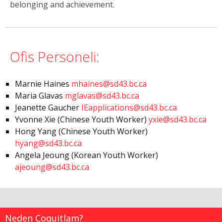
belonging and achievement.
Ofis Personeli:
Marnie Haines
mhaines@sd43.bc.ca
Maria Glavas
mglavas@sd43.bc.ca
Jeanette Gaucher
IEapplications@sd43.bc.ca
Yvonne Xie (Chinese Youth Worker)
yxie@sd43.bc.ca
Hong Yang (Chinese Youth Worker)
hyang@sd43.bc.ca
Angela Jeoung (Korean Youth Worker)
ajeoung@sd43.bc.ca
Neden Coquitlam?