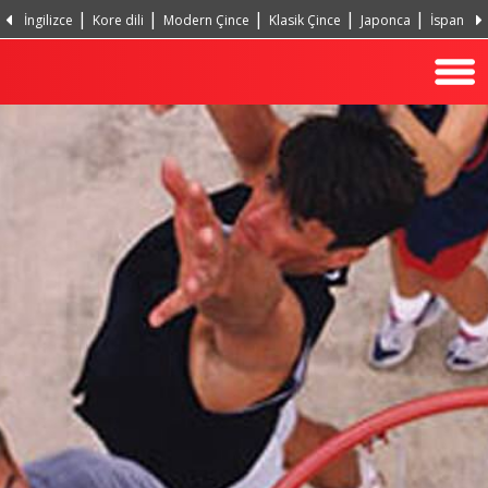
İngilizce
Kore dili
Modern Çince
Klasik Çince
Japonca
İspanyol
Portekizce, Portekiz
Hintçe