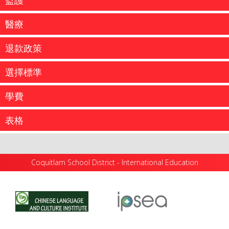
監護
醫療
退款政策
選擇標準
學費
...
表格
MSP - 醫療保險卡 MSP保險是不列顛哥侖比亞省的法定要
求。不列顛哥侖比亞省醫療服務計劃（ MSP...
REFUND POLICY FOR PROGRAM FEES: All requests for
Coquitlam School District - International Education
refunds must be made in writing to the International
more information
...
Education Department, School District 43 (Coquitlam).
Refund requests must include relevant...
more information
為了確認你的入學安排，請依照你的錄取通知書支付各項
費用。費用可以通過銀行匯票、保付支票、 VISA或
more information
...
Mastercard信用卡方式支付. 2023–2024...