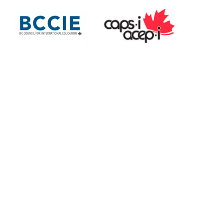
more information
more information
more information
1080 Winslow Avenue
Coquitlam, British Columbia
Canada V3J 0M6
Email: InternationalEd@SD43.bc.ca
Telephone: 604 936 5769
Facsimile: 604 939 6427
Copyright © 2022
Coquitlam School District