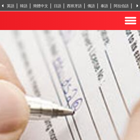
英語
韓語
簡體中文
日語
西班牙語
俄語
泰語
阿拉伯語
越
印地語
土耳其語