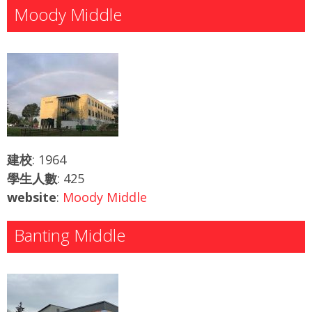
Moody Middle
建校
: 1964
學生人數
: 425
website
:
Moody Middle
Banting Middle