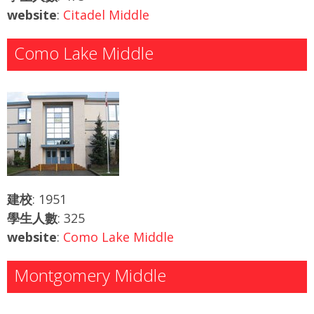
website
:
Citadel Middle
Como Lake Middle
建校
: 1951
學生人數
: 325
website
:
Como Lake Middle
Montgomery Middle