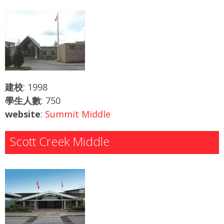
建校
: 1998
學生人數
: 750
website
:
Summit Middle
Scott Creek Middle