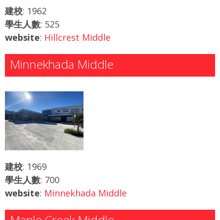
建校
: 1962
學生人數
: 525
website
:
Hillcrest Middle
Minnekhada Middle
建校
: 1969
學生人數
: 700
website
:
Minnekhada Middle
Maple Creek Middle