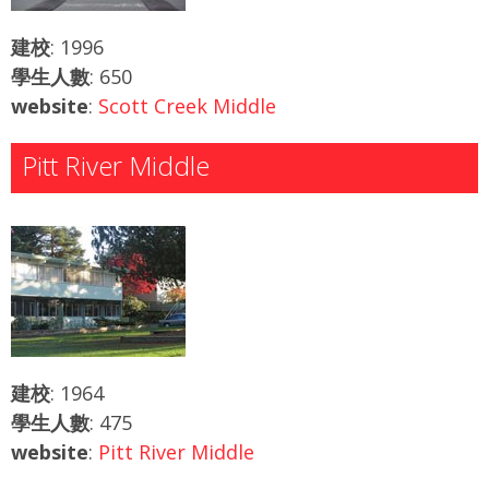
建校
: 1996
學生人數
: 650
website
:
Scott Creek Middle
Pitt River Middle
建校
: 1964
學生人數
: 475
website
:
Pitt River Middle