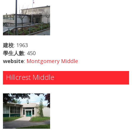
建校
: 1963
學生人數
: 450
website
:
Montgomery Middle
Hillcrest Middle