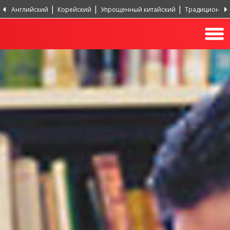
Английский
Корейский
Упрощенный китайский
Традиционный
Португальский, Португалия
Хинди
Турецкий