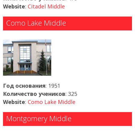
Website
:
Citadel Middle
Como Lake Middle
Год основания
: 1951
Количество учеников
: 325
Website
:
Como Lake Middle
Montgomery Middle