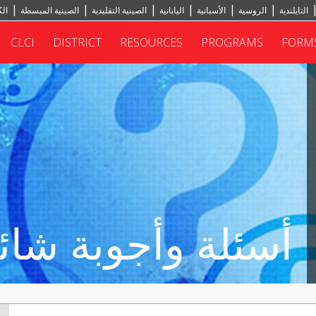
التايلندية
الروسية
الأسبانية
اليابانية
الصينية التقليدية
الصينية المبسطة
الك
CLCI
DISTRICT
RESOURCES
PROGRAMS
FORM
أسئلة وأجوبة شائ