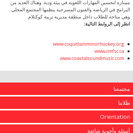
ممتازة لتحسين المهارات اللغوية في بيئة ودية. وهناك العديد من
البرامج في الرياضة والفنون المسرحية ينظمها المجتمع المحلي
وهي متاحة للطلاب داخل منطقة مديرية تربية كوكتلام.
انظر إلى الروابط التالية:
www.coquitlamminorhockey.org
www.cmfsc.ca
www.coastalsoundmusic.com
مجتمعنا
طلابنا
Orientation
أسئلة وأجوبة شائعة