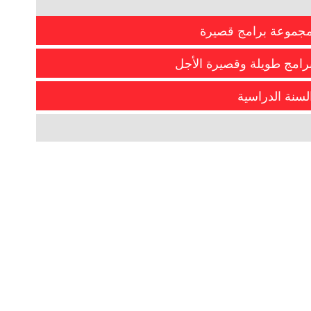
جموعة برامج قصيرة
رامج طويلة وقصيرة الأجل
لسنة الدراسية
البرنامج الشتوي في الثقافة واللغة الإنجليزية كلغة ثانية
يعتبر البرنامج التطبيقي الثقافي واللغة الإنجليزية...
صممنا برنامجنا لتلبية احتياجات الطلاب الدوليين بما في
ذلك الخيارات التي ستفي بتطلعاتهم التعليمية. البرامج...
تقدم مدرسة كوكيتلام ششول ديستريكت للطلاب
الدوليين برامج بدوام كامل في المراحل الابتدائية
more information
والمتوسطة...
more information