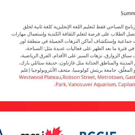
Summe
نامج الصباحي فقط لتعليم اللغة الإنجليزية كلغة ثانية لخلق
ة. يحصل الطلاب على فرصة لتعلم الثقافة الكندية وإستعمال مهارات
ليات جماعية وإستكشاف أماكن النزهات الجميلة في منطقة لور
م في فترة ما بعد الظهر على فعاليات عديدة مثل: السباحة،
 سباق الزوارق، نزهات السير على الأقدام، الفرق الرياضية،
لمدينة والمناطق الجذابة مثل غازتاون، حديقة ستانلي بارك،
 المعلّق، جامعة بريتش كولومبيا، متحف الأنثروبولوجيا (علم
Westwood Plateau
,
Robson Street
,
Metrotown
,
Gas
.
Park
,
Vancouver Aquarium
,
Capila