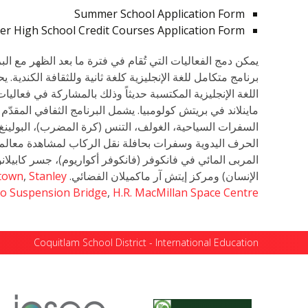
Summer School Application Form
r High School Credit Courses Application Form
يمكن دمج الفعاليات التي تُقام في فترة ما بعد الظهر مع البر
برنامج متكامل للغة الإنجليزية كلغة ثانية وللثقافة الكندي
اللغة الإنجليزية المكتسبة حديثاً وذلك بالمشاركة في فعا
ماينلاند في بريتش كولومبيا. يشمل البرنامج الثفافي المقدّ
السفرات السياحية، الغولف، التنس (كرة المضرب)، البولينغ،
الحرف اليدوية وسفرات بحافلة نقل الركاب لمشاهدة معالم ا
المربى المائي في فانكوفر (فانكوفر أكواريوم)، جسر كابيلانو
الإنسان) ومركز إيتش آر ماكميلان الفضائي.
Stanley
,
town
no Suspension Bridge
,
H.R. MacMillan Space Centre
Coquitlam School District - International Education