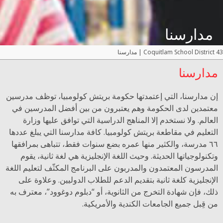
مدارسنا
Coquitlam School District 43
|
مدارسنا
مدارسنا
إن مدارسنا، التي إعتمدتها حكومة بريتش كولومبيا، توظف مدرسين
معتمدين لدى الحكومة وهم يعتبرون من بين أفضل المدرسين في
العالم. ولا نستخدم إلا المناهج الدراسية التي توافق عليها وزارة
التعليم في مقاطعة بريتش كولومبيا. كافة مدارسنا التي يبلغ عددها
٦٦ مدرسة، والكثير منها عمره بضع سنوات فقط، تتباهى بمرافقها
وتكنولوجياتها الحديثة. وحيث اللغة الإنجليزية هي لغة ثانية، يقوم
المدرسون المعتمدون والمدربون على البرنامج المكثّف لتعليم اللغة
الإنجليزية كلغة ثانية بتقديم الدعم للطلاب الدوليين. وعلاوة على
ذلك، فإن شهادة التخرج من الثانوية، أو “دبلوم دوغوود”، معترف به
من قِبل جميع الجامعات الكندية والأمريكية.