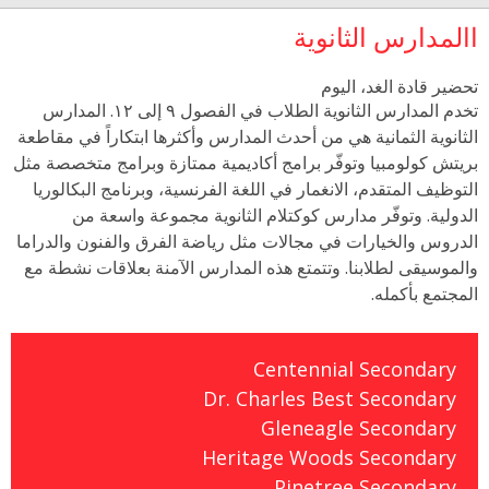
االمدارس الثانوية
تحضير قادة الغد، اليوم
تخدم المدارس الثانوية الطلاب في الفصول ٩ إلى ١٢. المدارس
الثانوية الثمانية هي من أحدث المدارس وأكثرها ابتكاراً في مقاطعة
بريتش كولومبيا وتوفّر برامج أكاديمية ممتازة وبرامج متخصصة مثل
التوظيف المتقدم، الانغمار في اللغة الفرنسية، وبرنامج البكالوريا
الدولية. وتوفّر مدارس كوكتلام الثانوية مجموعة واسعة من
الدروس والخيارات في مجالات مثل رياضة الفرق والفنون والدراما
والموسيقى لطلابنا. وتتمتع هذه المدارس الآمنة بعلاقات نشطة مع
المجتمع بأكمله.
Centennial Secondary
Dr. Charles Best Secondary
Gleneagle Secondary
Heritage Woods Secondary
Pinetree Secondary