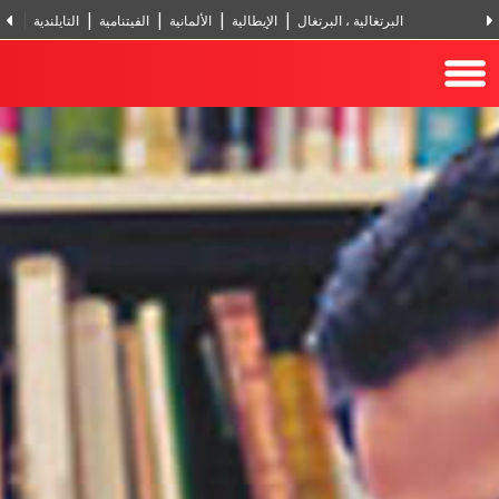
البرتغالية ، البرتغال
الإيطالية
الألمانية
الفيتنامية
التايلندية
الر