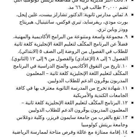
تضم ٣٠,٠٠٠ طالب في ٦٦ مد.
٨. ثماني مدارس ثانوية: الدكتور تشارلز بيست، غلين إيجل،
بورت مودي، ريفرسايد، تيري فوكس، سانتينيال، هيريتاج
وودز وباين تري.
٩. مجموعة واسعة ومتنوعة من البرامج الأكاديمية والمهنية،
فضلاً عن البرنامج المكثّف لتعليم اللغة الإنجليزية كلغة ثانية
للطلاب في الفصول من الروضة إلى الصف ٥ (الابتدائي)،
الفصول ٦ إلى ٨ (الإعدادي) والفصول من ٩ إلى ١٢ (الثانوي).
١٠. تاريخ من التفوق الأكاديمي والمنح الدراسية في البرنامج
المكثّف لتعليم اللغة الإنجليزية كلغة ثانية – المعلمون
المدربون يوفّرون الدعم للطلاب الدوليين.
١١. شهادة تخرج من المدرسة الثانوية معترف بها في كافة
الجامعات الكندية والأمريكية
١٢. البرنامج المكثّف لتعليم اللغة الإنجليزية كلغة ثانية –
المعلمون المدربون يوفّرون الدعم للطلاب الدوليين
١٣. تقع بالقرب من جامعة سايمون فريزر، وكلية دوغلاس
وجامعة بريتش كولومبيا
١٤. إقامة ممتازة مع عائلة وفرص متاحة لممارسة الرياضية