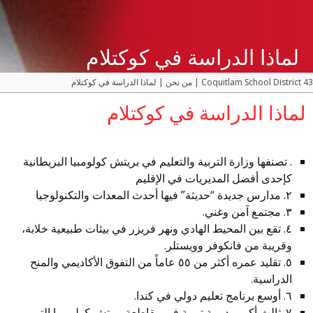
لماذا الدراسة في كوكتلام
Coquitlam School District 43
|
من نحن
|
لماذا الدراسة في كوكتلام
لماذا الدراسة في كوكتلام
. تصنفها وزارة التربية والتعليم في بريتش كولومبيا البريطانية
كإحدى أفضل المديريات في الإقليم
٢. مدارس جديدة “حديثة” فيها أحدث المعدات والتكنولوجيا
٣. مجتمع آمن وغني.
٤. تقع بين المحيط الهادي ونهر فريزر في بيئات طبيعية خلابة،
وقريبة من فانكوفر وويستلر.
٥. تقليد عمره أكثر من ٥٥ عاماً من التفوق الأكاديمي والمنح
الدراسية.
٦. أوسع برنامج تعليم دولي في كندا.
٧. ثالث أكبر مديرية تربية في مقاطعة بريتش كولومبيا التي