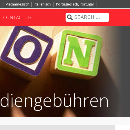
h
Vietnamesisch
Italienisch
Portugiesisch, Portugal
CONTACT US
udiengebühren