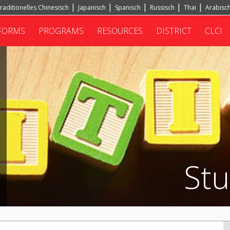
raditionelles Chinesisch
Japanisch
Spanisch
Russisch
Thai
Arabisc
FORMS
PROGRAMS
RESOURCES
DISTRICT
CLCI
St