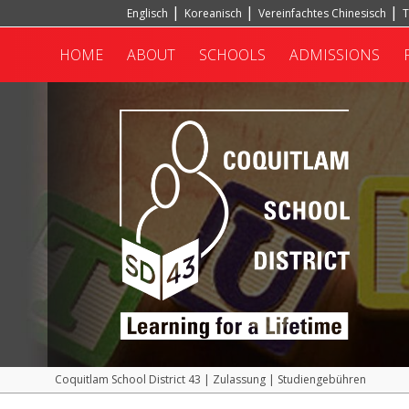
Englisch
Koreanisch
Vereinfachtes Chinesisch
T
Hindi
Türkisch
HOME
ABOUT
SCHOOLS
ADMISSIONS
Coquitlam School District 43
|
Zulassung
|
Studiengebühren