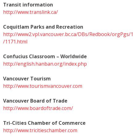
Transit information
http://www.translink.ca/
Coquitlam Parks and Recreation
http://www2.vpl.vancouver.bc.ca/DBs/Redbook/orgPgs/1
/1171.html
Confucius Classroom – Worldwide
http://english.hanban.org/index.php
Vancouver Tourism
http://www.tourismvancouver.com
Vancouver Board of Trade
http://www.boardoftrade.com/
Tri-Cities Chamber of Commerce
http://www.tricitieschamber.com