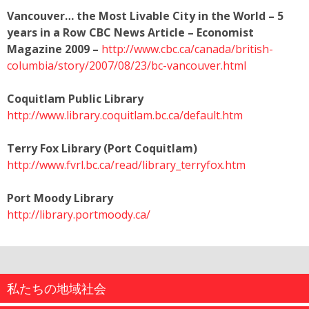
Vancouver… the Most Livable City in the World – 5
years in a Row CBC News Article – Economist
Magazine 2009 –
http://www.cbc.ca/canada/british-
columbia/story/2007/08/23/bc-vancouver.html
Coquitlam Public Library
http://www.library.coquitlam.bc.ca/default.htm
Terry Fox Library (Port Coquitlam)
http://www.fvrl.bc.ca/read/library_terryfox.htm
Port Moody Library
http://library.portmoody.ca/
私たちの地域社会