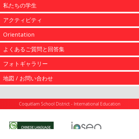
私たちの学生
アクティビティ
Orientation
よくあるご質問と回答集
...
フォトギャラリー
...
地図 / お問い合わせ
...
more information
Academic High School Program Calendar 2025/26
Coquitlam School District - International Education
Academic High School Program Calendar 2026/27
more information
...
Important Instructions Upon Arrival in Coquitlam
Orientation Dates & ELL...
more information
...