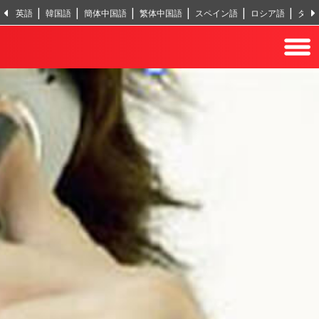
英語
韓国語
簡体中国語
繁体中国語
スペイン語
ロシア語
タイ
ヒンディー語
トルコ語