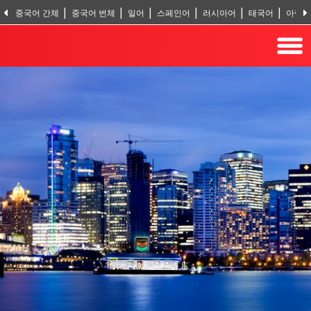
중국어 간체
중국어 번체
일어
스페인어
러시아어
태국어
아랍
힌두어
터어키어