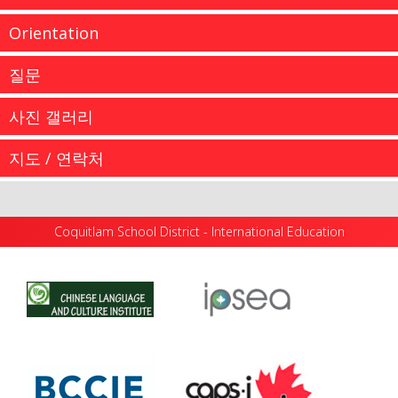
Orientation
질문
사진 갤러리
다음은 일반 정보와 관련 있는 링크의 목록입니다:// 코퀴
지도 / 연락처
틀람 학군이 제공하는 유치원에서 12학년까지의 국제교육
레크리에이션 팀 및 활동 학교들은 저마다 다양한 과외활
프로그램을 수강하기 위해 모여든...
동과 클럽활동을 제공합니다. 드라마, 밴드, 합창, 연감편
Academic High School Program Calendar 2025/26
집, 스키, 체스를 비롯하여...
Coquitlam School District - International Education
Academic High School Program Calendar 2026/27
more information
...
Important Instructions Upon Arrival in Coquitlam
Orientation Dates & ELL...
more information
코퀴틀람 학교, 지역 사회 및 행사 사진을 보려면 여기를...
more information
코퀴틀람교육구 - 국제 교육 1100 Winslow Avenue
Coquitlam, British Columbia Canada V3J 2G3 Email:
more information
InternationalEd@SD43.bc.ca Telephone: 604 936 5769