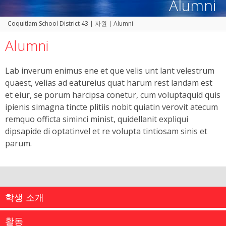
Alumni
Coquitlam School District 43
|
자원
|
Alumni
Alumni
Lab inverum enimus ene et que velis unt lant velestrum
quaest, velias ad eatureius quat harum rest landam est
et eiur, se porum harcipsa conetur, cum voluptaquid quis
ipienis simagna tincte plitiis nobit quiatin verovit atecum
remquo officta siminci minist, quidellanit expliqui
dipsapide di optatinvel et re volupta tintiosam sinis et
parum.
학생 소개
활동