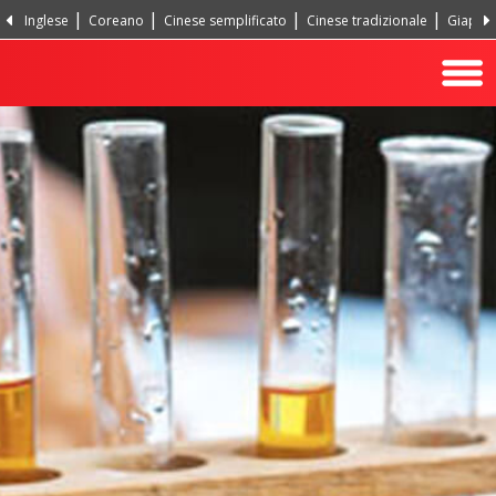
Inglese
Coreano
Cinese semplificato
Cinese tradizionale
Giappo
Portoghese, Portogallo
Hindi
Turco