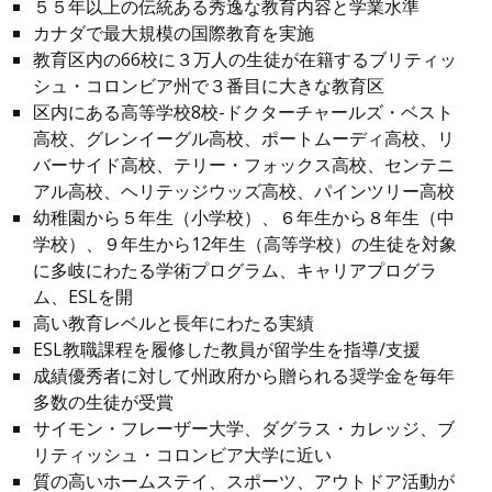
５５年以上の伝統ある秀逸な教育内容と学業水準
カナダで最大規模の国際教育を実施
教育区内の66校に３万人の生徒が在籍するブリティッ
シュ・コロンビア州で３番目に大きな教育区
区内にある高等学校8校-ドクターチャールズ・ベスト
高校、グレンイーグル高校、ポートムーディ高校、リ
バーサイド高校、テリー・フォックス高校、センテニ
アル高校、ヘリテッジウッズ高校、パインツリー高校
幼稚園から５年生（小学校）、６年生から８年生（中
学校）、９年生から12年生（高等学校）の生徒を対象
に多岐にわたる学術プログラム、キャリアプログラ
ム、ESLを開
高い教育レベルと長年にわたる実績
ESL教職課程を履修した教員が留学生を指導/支援
成績優秀者に対して州政府から贈られる奨学金を毎年
多数の生徒が受賞
サイモン・フレーザー大学、ダグラス・カレッジ、ブ
リティッシュ・コロンビア大学に近い
質の高いホームステイ、スポーツ、アウトドア活動が