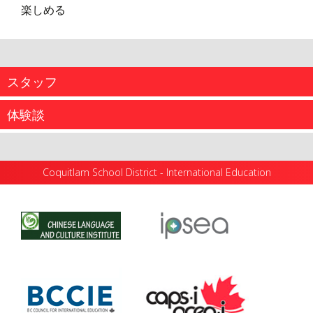
楽しめる
スタッフ
体験談
Coquitlam School District - International Education
...
...