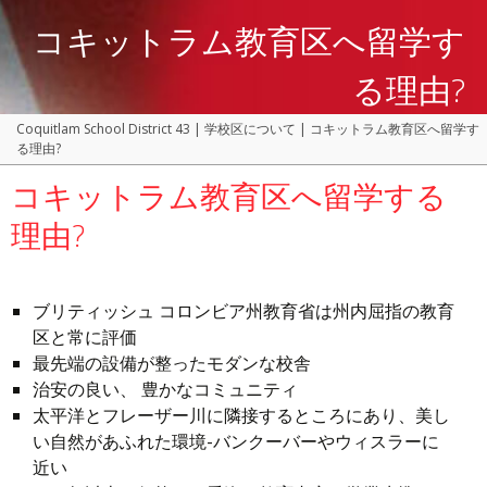
コキットラム教育区へ留学す
る理由?
Coquitlam School District 43
|
学校区について
|
コキットラム教育区へ留学す
る理由?
コキットラム教育区へ留学する
理由?
ブリティッシュ コロンビア州教育省は州内屈指の教育
区と常に評価
最先端の設備が整ったモダンな校舎
治安の良い、 豊かなコミュニティ
太平洋とフレーザー川に隣接するところにあり、美し
い自然があふれた環境-バンクーバーやウィスラーに
近い