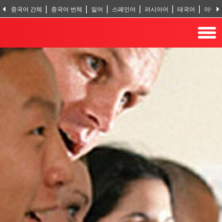
중국어 간체
중국어 번체
일어
스페인어
러시아어
태국어
아랍
힌두어
터어키어