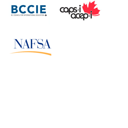
Отдых Интенсивная программа ESL (только утро)
more information
Эта программа...
more information
more information
1080 Winslow Avenue
Coquitlam, British Columbia
Canada V3J 0M6
Email: InternationalEd@SD43.bc.ca
Telephone: 604 936 5769
Facsimile: 604 939 6427
Copyright © 2022
Coquitlam School District
International Education