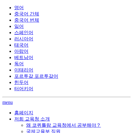
영어
중국어 간체
중국어 번체
일어
스페인어
러시아어
태국어
아랍어
베트남어
독어
이태리어
포르투갈 포르투갈어
힌두어
터어키어
menu
홈페이지
저희 교육청 소개
왜 코퀴틀람 교육청에서 공부해야？
국제교육부 직원