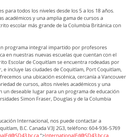
es para todos los niveles desde los 5 a los 18 años.
as académicos y una amplia gama de cursos a
trito escolar más grande de la Columbia Británica con
 un programa integral impartido por profesores
nica en nuestras nuevas escuelas que cuentan con el
trito Escolar de Coquitlam se encuentra rodeadas por
, e incluye las ciudades de Coquitlam, Port Coquitlam,
frecemos una ubicación escénica, cercanía a Vancouver
ariedad de cursos, altos niveles académicos y una
en un deseable lugar para un programa de educación
ersidades Simon Fraser, Douglas y de la Columbia
cación Internacional, nos puede contactar a
quitlam, B.C. Canada V3J 2G3, teléfono: 604-936-5769
nalEd@SD43.bc.ca
“>
InternationalEd@SD43.bc.ca