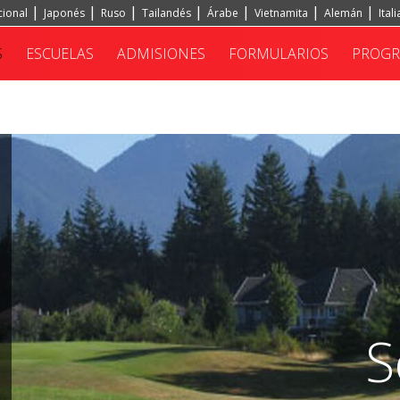
cional
Japonés
Ruso
Tailandés
Árabe
Vietnamita
Alemán
Ital
S
ESCUELAS
ADMISIONES
FORMULARIOS
PROG
S