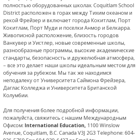
полностью оборудованных школах. Coquitlam School
District расположен в горах между Тихим океаном и
рекой Фрейзер и включает города Кокитлам, Порт
Кокитлам, Порт Муди и поселки Анмор и Белкарра.
Живописной расположение, близость городов
Ванкувер и Уистлер, новые современные школы,
разнообразные программы, высокие академические
стандарты, безопасность и дружелюбная атмосфера,
– все это делает наши школы идеальным местом для
обучения за рубежом. Мы так же находимся
неподалеку от Университета Саймона Фрейзера,
Даглас Колледжа и Университета Британской
Колумбии.
Для получения более подробной информации,
пожалуйста, свяжитесь с нашим Международным
Офисом:
International Education,
1100 Winslow
Avenue, Coquitlam, B.C. Canada V3J 2G3 Telephone: 604-