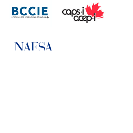
more information
more information
more information
1080 Winslow Avenue
Coquitlam, British Columbia
Canada V3J 0M6
Email: InternationalEd@SD43.bc.ca
Telephone: 604 936 5769
Facsimile: 604 939 6427
Copyright © 2022
Coquitlam School District
International Education