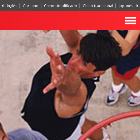
Inglés
Coreano
Chino simplificado
Chino tradicional
Japonés
Portugués, Portugal
Hindi
Turco