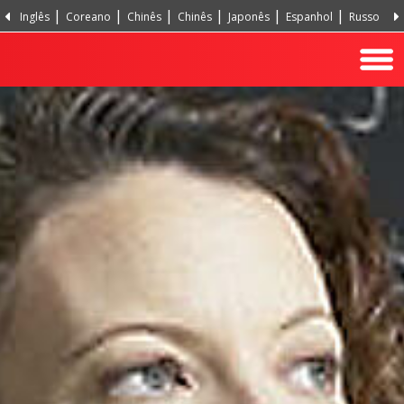
Inglês
Coreano
Chinês
Chinês
Japonês
Espanhol
Russo
T
Hindi
Turco