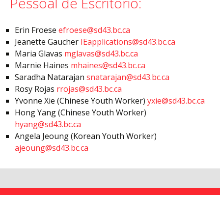
Pessoal de Escritório:
Erin Froese
efroese@sd43.bc.ca
Jeanette Gaucher
IEapplications@sd43.bc.ca
Maria Glavas
mglavas@sd43.bc.ca
Marnie Haines
mhaines@sd43.bc.ca
Saradha Natarajan
snatarajan@sd43.bc.ca
Rosy Rojas
rrojas@sd43.bc.ca
Yvonne Xie (Chinese Youth Worker)
yxie@sd43.bc.ca
Hong Yang (Chinese Youth Worker)
hyang@sd43.bc.ca
Angela Jeoung (Korean Youth Worker)
ajeoung@sd43.bc.ca
Por Que Estudar Em Coquitlam?