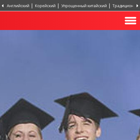
Английский
Корейский
Упрощенный китайский
Традиционный
Португальский, Португалия
Хинди
Турецкий