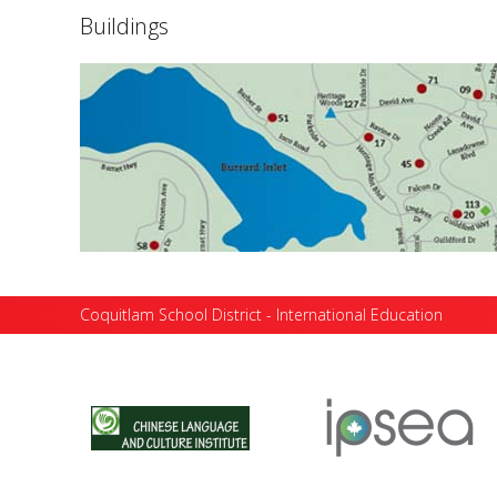
Buildings
Coquitlam School District - International Education