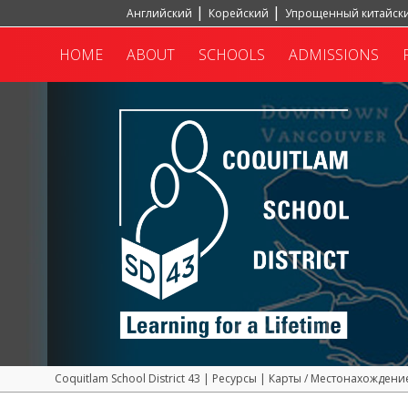
Английский
Корейский
Упрощенный китайск
Португальский, Португалия
Хинди
Турецкий
HOME
ABOUT
SCHOOLS
ADMISSIONS
Coquitlam School District 43
|
Ресурсы
|
Карты / Местонахождени