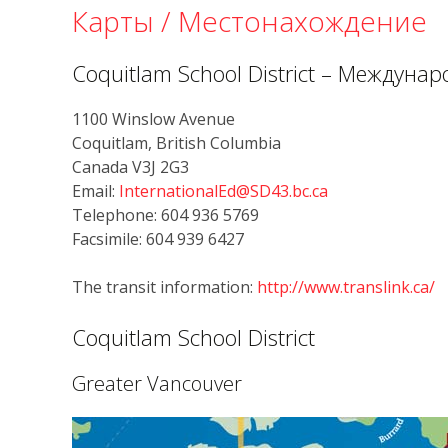
Карты / Местонахождение
Coquitlam School District – Междуна
1100 Winslow Avenue
Coquitlam, British Columbia
Canada V3J 2G3
Email:
InternationalEd@SD43.bc.ca
Telephone: 604 936 5769
Facsimile: 604 939 6427
The transit information:
http://www.translink.ca/
Coquitlam School District
Greater Vancouver