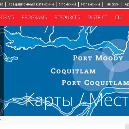
ий
Традиционный китайский
Японский
Испанский
Тайский
Ар
FORMS
PROGRAMS
RESOURCES
DISTRICT
CLCI
Карты / Мес
е