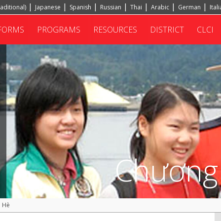
aditional)
Japanese
Spanish
Russian
Thai
Arabic
German
Ital
FORMS
PROGRAMS
RESOURCES
DISTRICT
CLCI
Chương
a Hè