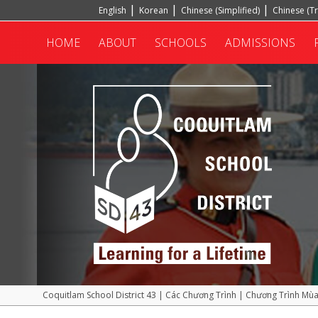
English
Korean
Chinese (Simplified)
Chinese (Tr
Hindi
Turkish
HOME
ABOUT
SCHOOLS
ADMISSIONS
Coquitlam School District 43
|
Các Chương Trình
|
Chương Trình Mù